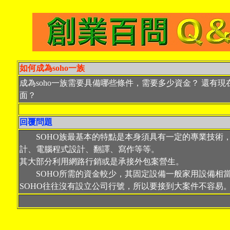
如何成為soho一族
成為soho一族需要具備哪些條件，需要多少資金？ 還有
面？
回覆問題
SOHO族最基本的特點是本身須具有一定的專業技術
計、電腦程式設計、翻譯、寫作等等。
其大部分利用網路行銷或是承接外包案營生。
SOHO所需的資金較少，其固定設備一般家用設備相當
SOHO往往沒有設立公司行號，所以要接到大案件不容易