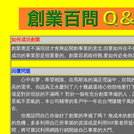
如何成功創業
創業應是不滿現狀才會興起開創事業的意念,但要如何在不
成功的事業那是很重要的。創業容易維持難,要如何必免倒
回覆問題
心中有夢，希望相隨。在馬斯洛的滿足理論中，自我的
高的需求。你認為王永慶到了八十幾歲還雄心勃勃地要打
場是對於現狀的不滿嗎？ 對於一個有充分創業準備的人，
景氣不景氣的，本公司輔導的客戶中一年在台灣賺幾千萬
在。
你應該問自己你做好了創業的準備了嗎？ 無成本的創
的危機，多多利用自己所掌握的資源或是利用ISP業者所
間，將可嘗試利用網路行銷開啟自己事業的大門。