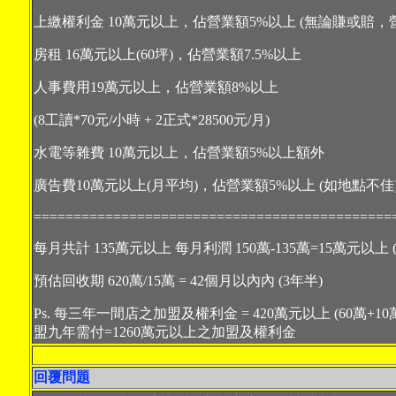
上繳權利金
10
萬元以上，佔營業額
5%
以上
(
無論賺或賠，
房租
16
萬元以上
(60
坪
)
，佔營業額
7.5%
以上
人事費用
19
萬元以上，佔營業額
8%
以上
(8
工讀
*70
元
/
小時
+ 2
正式
*28500
元
/
月
)
水電等雜費
10
萬元以上，佔營業額
5%
以上額外
廣告費
10
萬元以上
(
月平均
)
，佔營業額
5%
以上
(
如地點不佳
=============================================
每月共計
135
萬元以上
每月利潤
150
萬
-135
萬
=15
萬元以上
預估回收期
620
萬
/15
萬
= 42
個月以內內
(3
年半
)
Ps.
每三年一間店之加盟及權利金
= 420
萬元以上
(60
萬
+10
盟九年需付
=1260
萬元以上之加盟及權利金
回覆問題