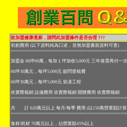
欲加盟健康煮廚，請問此加盟條件是否合理
???
初創費用
(
以下資料純為口述，並無加盟書面資料可查
)
=============================================
加盟金
60
坪
60
萬，每加１坪加收
5,000
元
三年後需再付一
60
坪
30
萬元，每坪
5,000
元
顧問督核費
60
坪
30
萬元，每坪
5,000
元
裝潢工程
依實際報銷
設備費用
依實際報銷
開辦費用
依實際報銷
=============================================
共 計
620
萬元以上
每月
/
每季
費用
(
以
150
萬營業額計算
=============================================
食材
/
耗材
70
萬元以上，佔營業額
45%
以上