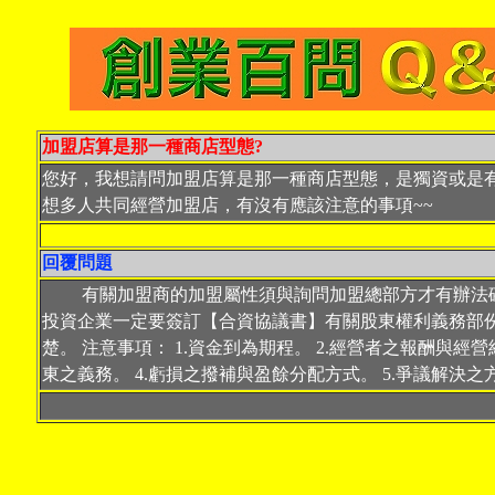
加盟店算是那一種商店型態?
您好，我想請問加盟店算是那一種商店型態，是獨資或是
想多人共同經營加盟店，有沒有應該注意的事項~~
回覆問題
有關加盟商的加盟屬性須與詢問加盟總部方才有辦法
投資企業一定要簽訂【合資協議書】有關股東權利義務部
楚。 注意事項： 1.資金到為期程。 2.經營者之報酬與經營
東之義務。 4.虧損之撥補與盈餘分配方式。 5.爭議解決之