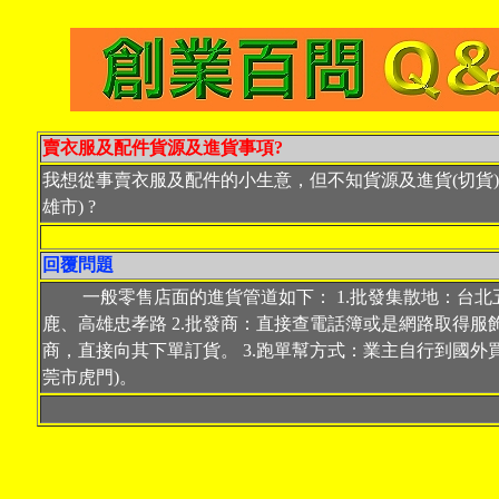
賣衣服及配件貨源及進貨事項?
我想從事賣衣服及配件的小生意
，
但不知貨源及進貨(切貨
雄市) ?
回覆問題
一般零售店面的進貨管道如下： 1.批發集散地：台北
鹿、高雄忠孝路 2.批發商：直接查電話簿或是網路取得服
商，直接向其下單訂貨。 3.跑單幫方式：業主自行到國外
莞市虎門)。