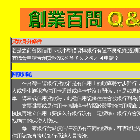
貸款身分條件
若是之前曾因信用卡或小型借貸與銀行有過不良紀錄,近期
有機會申請青創貸款?或須等多久之後才可申請？
回覆問題
在台灣申請銀行貸款若是有信用上的瑕疵將寸步難行，
人或學生族認為信用卡遲繳或停卡並沒有關係，但是如果
車、購屋或信用貸款時，此種信用記錄往往會被銀行列為
支票跳票或是信用卡強制停卡皆屬於嚴重的信用瑕疵，
慢慢再建立信用（要多久各銀行沒有一定標準）銀行方會
找夠力的保證人擔保。
每一家銀行對於債信評等仍有不同的標準，可否辦理都
信用記錄直接與銀行承辦人員接洽。