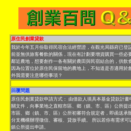
原住民創業貸款
我於今年五月份取得民宿合法經營證，在觀光局縣府已登
前並無供旅客餐飲的關係，現在有計劃要增資購買一些必
鄰近農地，想要創作一各有關於農田與民宿結合的，供飲
因為位置位於原住民保留地的農地上，不知道是否適用於
外我需要注意哪些事項？
回覆問題
原住民創業貸款申請方式： 由借款人填具本基金貸款計畫
關文件，向事業地之直轄市區、鄉（鎮、市、區）公所提
市區、鄉（鎮、市、區）公所初審符合規定者，即函送承
分支機構辦理徵信、審核、貸放手續。 所以若你有需求可
鎮公所提出申請。