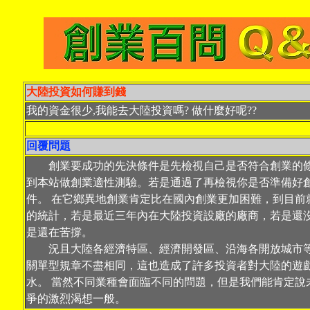
大陸投資如何賺到錢
我的資金很少,我能去大陸投資嗎? 做什麼好呢??
回覆問題
創業要成功的先決條件是先檢視自己是否符合創業的條
到本站做創業適性測驗。若是通過了再檢視你是否準備好
件。 在它鄉異地創業肯定比在國內創業更加困難，到目前
的統計，若是最近三年內在大陸投資設廠的廠商，若是還
是還在苦撐。
況且大陸各經濟特區、經濟開發區、沿海各開放城市等
關單型規章不盡相同，這也造成了許多投資者對大陸的遊
水。 當然不同業種會面臨不同的問題，但是我們能肯定說
爭的激烈渴想一般。