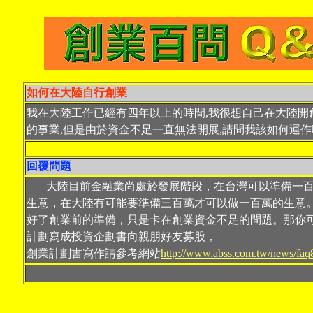
如何在大陸自行創業
我在大陸工作已經有四年以上的時間,我很想自己在大陸開
的事業,但是由於資金不足一直無法開展,請問我該如何運作
回覆問題
大陸目前金融業尚處於發展階段，在台灣可以準備一百
生意，在大陸有可能要準備三百萬才可以做一百萬的生意
好了創業前的準備，只是卡在創業資金不足的問題。那你
計劃寫成投資企劃書向親朋好友募股，
創業計劃書寫作請參考網站
http://www.abss.com.tw/news/faq