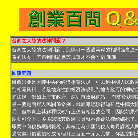
台商在大陸的法律問題？
台商在大陸的法律問題，怎樣可一透過兩岸的相關協會進
關的法令，若遇到問題應該找誰才不會吃虧.謝謝.
回覆問題
目前只要是大陸中央的經濟相關法規，可以到中國人民政
到相關資料，若是地方性的經濟法規則到地方政府的網站
的法規，例如上海市政府、深圳市政府網站。 有關於我國
最主要是兩岸人民關係條例，就輔導經驗得知雖然中國大
毛，但事實上其解釋或執行上仍有相當的空間，因此如果
朋友引介下，多多認識其政府官員就不會被法律給綁死了
廠商中向稅務機關報稅，其核定為小額納稅人每月課稅人
過管道討價還價改成每個月三百五十元人民幣，你說空間