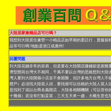
大陸居家兼精品店可行嗎？
我想到大陸居住兼營一小精品店如早期的委託行，賣服裝
品等可行嗎?地點是浙江或廣州!
回覆問題
到大陸花錢非常的容易，但是要在大陸開店賺錢卻是困難重
濟型態與台灣大不相同，千萬不要以台灣的思維想到大陸去
灣人要到大陸開個小店並不會困難，但許多地方台灣人不
體戶）必須找大陸當人頭，要找個可以信賴的大陸人當人
是找到了或以台商名義開店，大陸各相關機關（可以管你
十幾個）若沒有打點妥當，三天五天來一趟，大概生意也