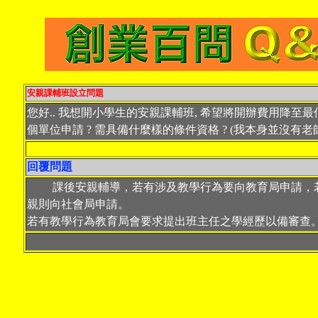
安親課輔班設立問題
您好.. 我想開小學生的安親課輔班, 希望將開辦費用降至最
個單位申請 ? 需具備什麼樣的條件資格 ? (我本身並沒有老
回覆問題
課後安親輔導，若有涉及教學行為要向教育局申請，
親則向社會局申請。
若有教學行為教育局會要求提出班主任之學經歷以備審查